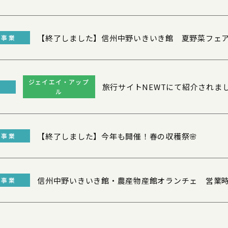
【終了しました】信州中野いきいき館 夏野菜フェ
連事業
ジェイエイ・アップ
旅行サイトNEWTにて紹介されま
業
ル
【終了しました】今年も開催！春の収穫祭🌸
連事業
信州中野いきいき館・農産物産館オランチェ 営業
連事業