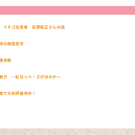
 イチゴ生産者 荻原和正さんの話
培の施設見学
穫体験
魅力
～
紅ほっぺ・さがほのか～
館で大好評販売中！