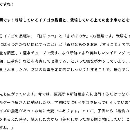
ですね！
問です！栽培しているイチゴの品種と、栽培している上での出来事などを
るイチゴの品種は、『紅ほっぺ』と『さがほのか』の2種類です。栽培を
にばらつきがない様にすること』と『新鮮なものをお届けすること』です
量を調整して灌水チューブで流す、より新鮮でより美味しいタイミングで
期、出荷先）などを考慮して収穫する、といった様な努力をしています。
まされましたが、防除の消毒を定期的にしっかりとすることで、最近では
先も広がっています。今では、直売所や新鮮屋さんに出荷するだけでなく
たケーキ屋さんに納品したり、学校給食にもイチゴを使ってもらっていま
イズの指定があって非常に大変ではあります。ですが、子供から（給食の
をもらえた時や、購入した方から（美味しかったから贈り物にしたい）と
すね。」