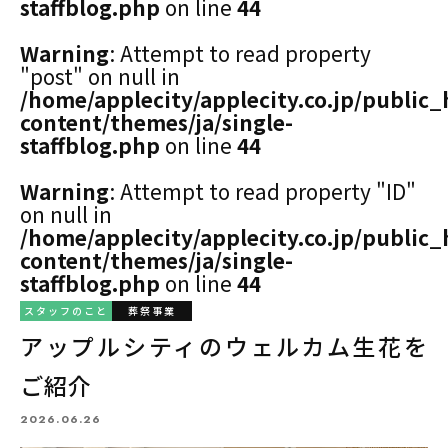
staffblog.php
on line
44
Warning
: Attempt to read property
"post" on null in
/home/applecity/applecity.co.jp/public
content/themes/ja/single-
staffblog.php
on line
44
Warning
: Attempt to read property "ID"
on null in
/home/applecity/applecity.co.jp/public
content/themes/ja/single-
staffblog.php
on line
44
スタッフのこと
葬祭事業
アップルシティのウェルカム生花を
ご紹介
2026.06.26